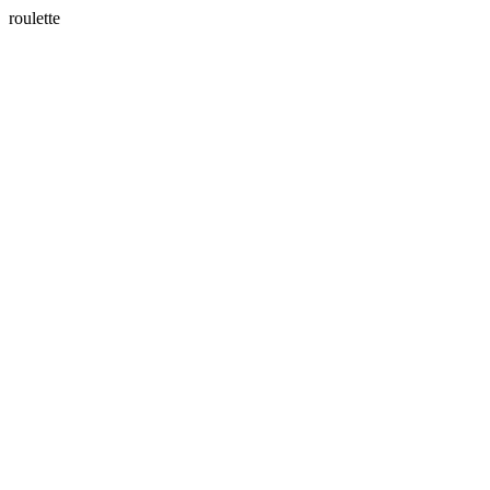
roulette